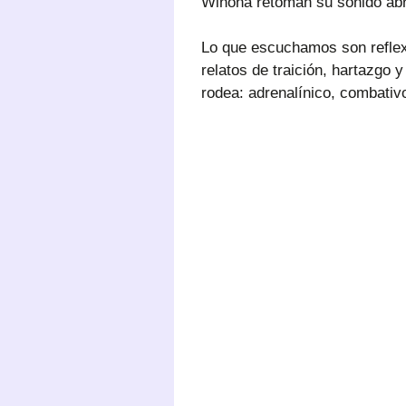
Winona retoman su sonido abru
Lo que escuchamos son reflexi
relatos de traición, hartazgo 
rodea: adrenalínico, combativo