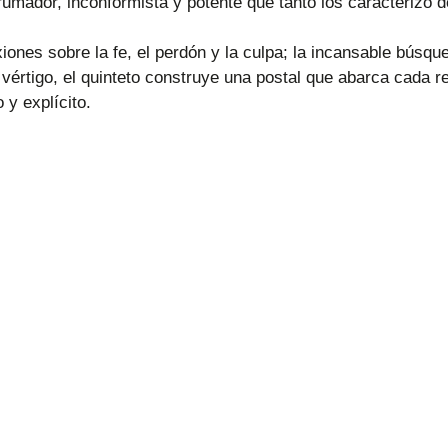
mador, inconformista y potente que tanto los caracterizó d
ones sobre la fe, el perdón y la culpa; la incansable búsq
y vértigo, el quinteto construye una postal que abarca cada
 y explícito.